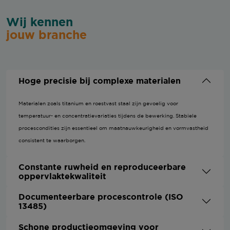
Wij kennen
jouw branche
Hoge precisie bij complexe materialen
Materialen zoals titanium en roestvast staal zijn gevoelig voor
temperatuur- en concentratievariaties tijdens de bewerking. Stabiele
procescondities zijn essentieel om maatnauwkeurigheid en vormvastheid
consistent te waarborgen.
Constante ruwheid en reproduceerbare
oppervlaktekwaliteit
Documenteerbare procescontrole (ISO
13485)
Schone productieomgeving voor