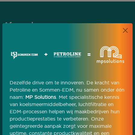
Afspraak
maken?
Plan een afspraak
+
=
Analyse van jouw proces
We beoordelen de procescondities in jouw
werkplaats en bepalen welke systemen nodig zijn
Dezelfde drive om te innoveren. De kracht van
voor reproduceerbare bewerkingen.
Petroline en Sommen-EDM, nu samen onder één
naam:
MP Solutions
. Met specialistische kennis
+31 40 22 17 639
info@mpsolutions-group.com
van koelsmeermiddelbeheer, luchtfiltratie en
EDM-processen helpen wij maakbedrijven hun
productieprestaties te verbeteren. Onze
geïntegreerde aanpak zorgt voor maximale
uptime, constante productkwaliteit en een