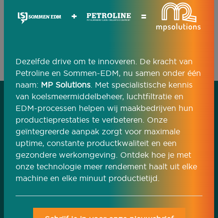
Adviesgesprek aanvragen
+
=
Dezelfde drive om te innoveren. De kracht van
Petroline en Sommen-EDM, nu samen onder één
naam:
MP Solutions
. Met specialistische kennis
van koelsmeermiddelbeheer, luchtfiltratie en
EDM-processen helpen wij maakbedrijven hun
Download
productieprestaties te verbeteren. Onze
geïntegreerde aanpak zorgt voor maximale
de brochure
uptime, constante productkwaliteit en een
gezondere werkomgeving. Ontdek hoe je met
Brochure downloaden
onze technologie meer rendement haalt uit elke
machine en elke minuut productietijd.